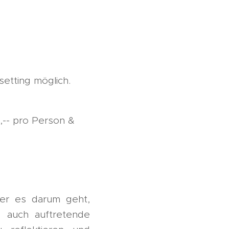
setting möglich.
5,-- pro Person &
 der es darum geht,
ls auch auftretende