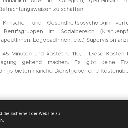
 (inhaltlich oder im Kollegium) gemeinsam z
Betrachtungsweisen zu schaffen.
 Klinische- und Gesundheitspsychologin ver
 Berufsgruppen im Sozialbereich (Krankenpfl
rapeutInnen, LogopädInnen, etc.) Supervision anz
t 45 Minuten und kostet € 110,--. Diese Kosten
nlagung geltend machen. Es gibt keine Er
rdings bieten manche Dienstgeber eine Kostenüb
 die Sicherheit der Website zu
Psychologie & Psychotherapie, Wr.Neustadt & Eisenstadt
n.
Cookies